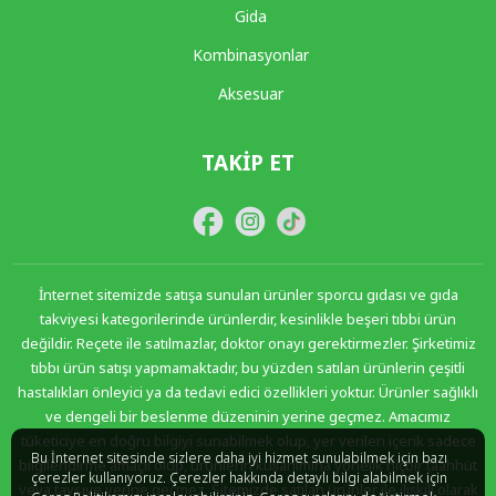
Gida
Kombinasyonlar
Aksesuar
TAKIP ET
İnternet sitemizde satışa sunulan ürünler sporcu gıdası ve gıda
takviyesi kategorilerinde ürünlerdir, kesinlikle beşeri tıbbi ürün
değildir. Reçete ile satılmazlar, doktor onayı gerektirmezler. Şirketimiz
tıbbı ürün satışı yapmamaktadır, bu yüzden satılan ürünlerin çeşitli
hastalıkları önleyici ya da tedavi edici özellikleri yoktur. Ürünler sağlıklı
ve dengeli bir beslenme düzeninin yerine geçmez. Amacımız
tüketiciye en doğru bilgiyi sunabilmek olup, yer verilen içerik sadece
Bu İnternet sitesinde sizlere daha iyi hizmet sunulabilmek için bazı
bilgilendirme amaçlı olup, ürünlerin kullanımına yönelik hiçbir taahhüt
çerezler kullanıyoruz. Çerezler hakkında detaylı bilgi alabilmek için
veya tavsiye yerine geçmez. Sitemizde satılan ürünler ile ilişkili olarak