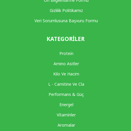
Ön Bilgilendirme Formu
Gizlilik Politikamız
Veri Sorumlusuna Başvuru Formu
KATEGORILER
Protei̇n
Amino Asitler
Kilo Ve Hacim
L - Carnitine Ve Cla
Performans & Güç
Energel
Vi̇tami̇nler
Aromalar