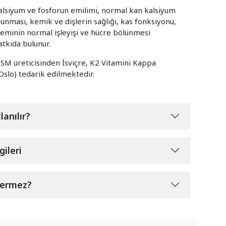
lsiyum ve fosforun emilimi, normal kan kalsiyum
unması, kemik ve dişlerin sağlığı, kas fonksiyonu,
steminin normal işleyişi ve hücre bölünmesi
atkıda bulunur.
SM üreticisinden İsviçre, K2 Vitamini Kappa
Oslo) tedarik edilmektedir.
lanılır?
gileri
çermez?