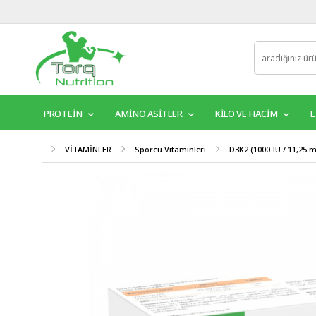
PROTEİN
AMINO ASITLER
KILO VE HACIM
L
VİTAMİNLER
Sporcu Vitaminleri
D3K2 (1000 IU / 11,25