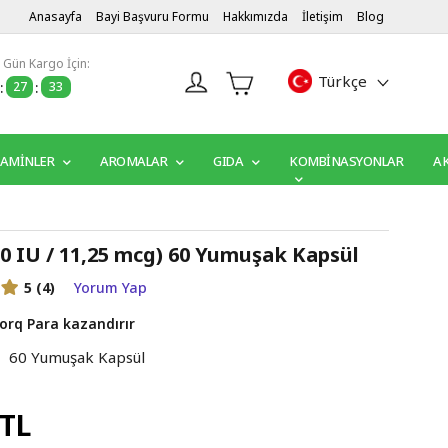
Anasayfa
Bayi Başvuru Formu
Hakkımızda
İletişim
Blog
 Gün Kargo İçin:
Türkçe
:
27
:
32
TAMİNLER
AROMALAR
GIDA
KOMBINASYONLAR
A
0 IU / 11,25 mcg) 60 Yumuşak Kapsül
5
(4)
Yorum Yap
orq Para kazandırır
60 Yumuşak Kapsül
 TL