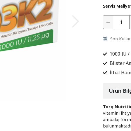
Servis Maliye
›
Son Kulla
1000 IU /
Blister A
İthal Ha
Ürün Bilg
Torq Nutrit
vitamini ihtiy
ambalaj form
bulunmaktadı