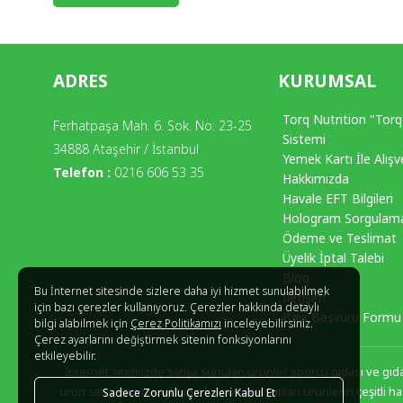
ADRES
KURUMSAL
Torq Nutrition "Torq
Ferhatpaşa Mah. 6. Sok. No: 23-25
Sistemi
34888 Ataşehir / İstanbul
Yemek Kartı İle Alışv
Telefon :
0216 606 53 35
Hakkımızda
Havale EFT Bilgileri
Hologram Sorgulam
Ödeme ve Teslimat
Üyelik İptal Talebi
Blog
Bu İnternet sitesinde sizlere daha iyi hizmet sunulabilmek
İletişim
için bazı çerezler kullanıyoruz. Çerezler hakkında detaylı
Bayi Başvuru Formu
bilgi alabilmek için
Çerez Politikamızı
inceleyebilirsiniz.
Çerez ayarlarını değiştirmek sitenin fonksiyonlarını
etkileyebilir.
İnternet sitemizde satışa sunulan ürünler sporcu gıdası ve gıda t
ürün satışı yapmamaktadır, bu yüzden satılan ürünlerin çeşitli ha
Sadece Zorunlu Çerezleri Kabul Et