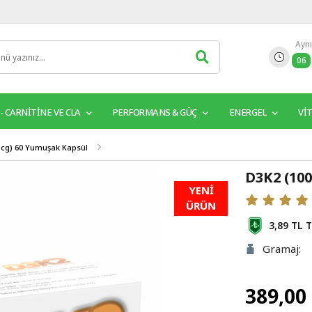
Aynı
06
 - CARNITINE VE CLA
PERFORMANS & GÜÇ
ENERGEL
Vİ
 mcg) 60 Yumuşak Kapsül
D3K2 (100
YENİ
ÜRÜN
3,89 TL
T
Gramaj:
389,00