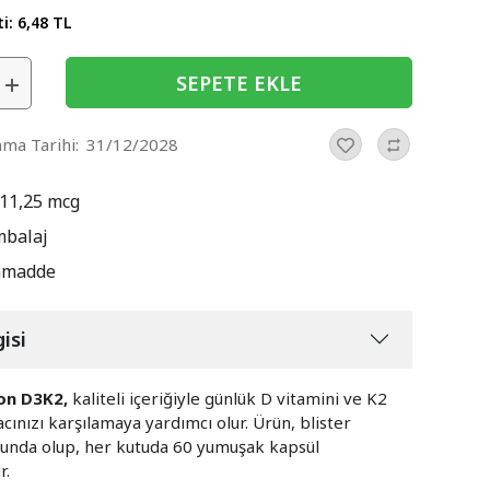
ti:
6,48 TL
SEPETE EKLE
nma Tarihi:
31/12/2028
 11,25 mcg
mbalaj
mmadde
isi
ion D3K2,
kaliteli içeriğiyle günlük D vitamini ve K2
acınızı karşılamaya yardımcı olur. Ürün, blister
unda olup, her kutuda 60 yumuşak kapsül
r.