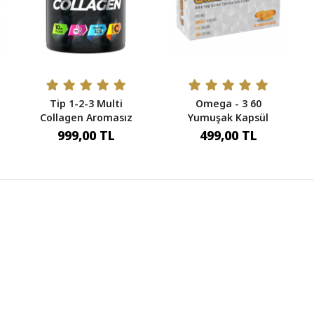
Tip 1-2-3 Multi
Omega - 3 60
Collagen Aromasız
Yumuşak Kapsül
300 Gr - 30 Servis
999,00 TL
499,00 TL