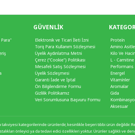
GÜVENLIK
KATEGOR
 Para"
Elektronik ve Ticari İleti İzni
Protei̇n
Torq Para Kullanım Sözleşmesi
Amino Asitle
eriş
Üyelik Aydınlatma Metni
Kilo Ve Hac
Çerez (“Cookie”) Politikası
L - Carnitine
Mesafeli Satış Sözleşmesi
Performans
a
Üyelik Sözleşmesi
Energel
Garanti İade ve İptal
Vi̇tami̇nler
Ön Bilgilendirme Formu
Aromalar
Gizlilik Politikamız
Gida
Veri Sorumlusuna Başvuru Formu
Kombinasyo
Aksesuar
akviyesi kategorilerinde ürünlerdir, kesinlikle beşeri tıbbi ürün değildir. Reç
stalıkları önleyici ya da tedavi edici özellikleri yoktur. Ürünler sağlıklı ve