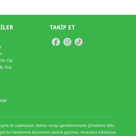
ILER
TAKIP ET
r
im
 Ve Cla
 & Güç
nlar
ete ile satılmazlar, doktor onayı gerektirmezler. Şirketimiz tıbbı
 dengeli bir beslenme düzeninin yerine geçmez. Amacımız tüketiciye