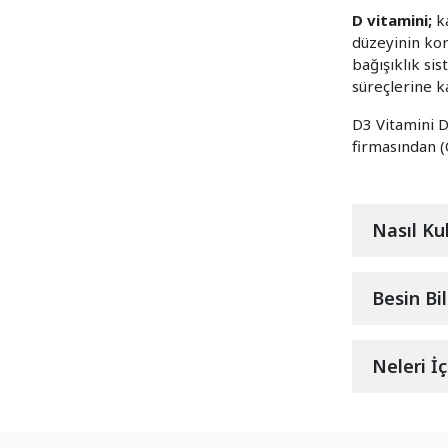
D vitamini;
ka
düzeyinin kor
bağışıklık si
süreçlerine k
D3 Vitamini D
firmasından (
Nasıl Kul
Besin Bil
Neleri İ