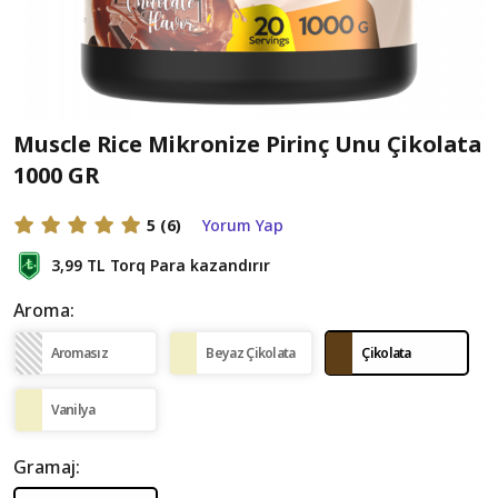
Muscle Rice Mikronize Pirinç Unu Çikolata
1000 GR
5
(6)
Yorum Yap
3,99 TL
Torq Para kazandırır
Aroma:
Aromasız
Beyaz Çikolata
Çikolata
Vanilya
Gramaj: