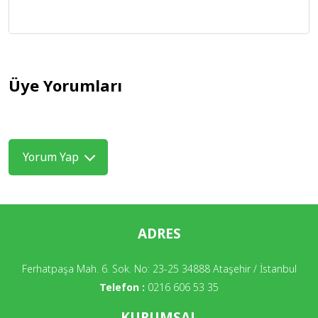
Üye Yorumları
Yorum Yap
ADRES
Ferhatpaşa Mah. 6. Sok. No: 23-25 34888 Ataşehir / İstanbul
Telefon :
0216 606 53 35
KURUMSAL