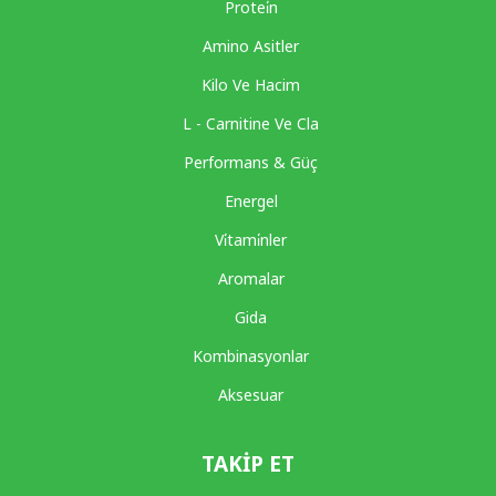
Protei̇n
Amino Asitler
Kilo Ve Hacim
L - Carnitine Ve Cla
Performans & Güç
Energel
Vi̇tami̇nler
Aromalar
Gida
Kombinasyonlar
Aksesuar
TAKIP ET