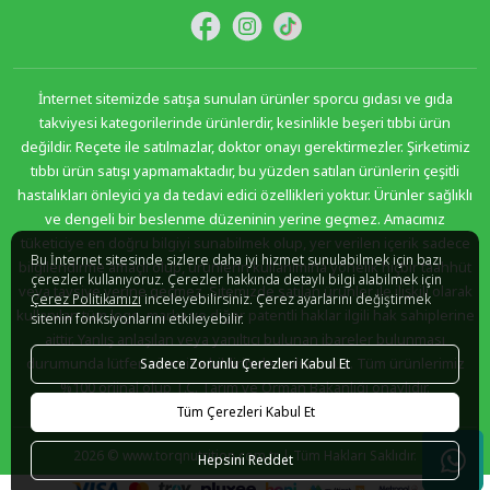
İnternet sitemizde satışa sunulan ürünler sporcu gıdası ve gıda
takviyesi kategorilerinde ürünlerdir, kesinlikle beşeri tıbbi ürün
değildir. Reçete ile satılmazlar, doktor onayı gerektirmezler. Şirketimiz
tıbbı ürün satışı yapmamaktadır, bu yüzden satılan ürünlerin çeşitli
hastalıkları önleyici ya da tedavi edici özellikleri yoktur. Ürünler sağlıklı
ve dengeli bir beslenme düzeninin yerine geçmez. Amacımız
tüketiciye en doğru bilgiyi sunabilmek olup, yer verilen içerik sadece
Bu İnternet sitesinde sizlere daha iyi hizmet sunulabilmek için bazı
bilgilendirme amaçlı olup, ürünlerin kullanımına yönelik hiçbir taahhüt
çerezler kullanıyoruz. Çerezler hakkında detaylı bilgi alabilmek için
veya tavsiye yerine geçmez. Sitemizde satılan ürünler ile ilişkili olarak
Çerez Politikamızı
inceleyebilirsiniz. Çerez ayarlarını değiştirmek
kullanılan tüm logo, marka ve diğer patentli haklar ilgili hak sahiplerine
sitenin fonksiyonlarını etkileyebilir.
aittir. Yanlış anlaşılan veya yanıltıcı bulunan ibareler bulunması
durumunda lütfen sitemize bildirimde bulununuz. Tüm ürünlerimiz
Sadece Zorunlu Çerezleri Kabul Et
%100 orjinal olup T.C. Tarım ve Orman Bakanlığı onaylıdır.
Tüm Çerezleri Kabul Et
2026 © www.torqnutrition.com.tr | Tüm Hakları Saklıdır.
Hepsini Reddet