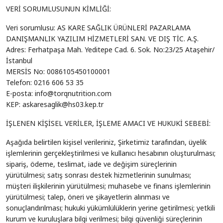
VERİ SORUMLUSUNUN KİMLİĞİ:
Veri sorumlusu: AS KARE SAĞLIK ÜRÜNLERİ PAZARLAMA
DANIŞMANLIK YAZILIM HİZMETLERİ SAN. VE DIŞ TİC. A.Ş.
Adres: Ferhatpaşa Mah. Yeditepe Cad. 6. Sok. No:23/25 Ataşehir/
İstanbul
MERSİS No: 0086105450100001
Telefon: 0216 606 53 35
E-posta: info@torqnutrition.com
KEP: askaresaglik@hs03.kep.tr
İŞLENEN KİŞİSEL VERİLER, İŞLEME AMACI VE HUKUKİ SEBEBİ:
Aşağıda belirtilen kişisel verileriniz, Şirketimiz tarafından, üyelik
işlemlerinin gerçekleştirilmesi ve kullanıcı hesabının oluşturulması;
sipariş, ödeme, teslimat, iade ve değişim süreçlerinin
yürütülmesi; satış sonrası destek hizmetlerinin sunulması;
müşteri ilişkilerinin yürütülmesi; muhasebe ve finans işlemlerinin
yürütülmesi; talep, öneri ve şikayetlerin alınması ve
sonuçlandırılması; hukuki yükümlülüklerin yerine getirilmesi; yetkili
kurum ve kuruluşlara bilgi verilmesi; bilgi güvenliği süreçlerinin