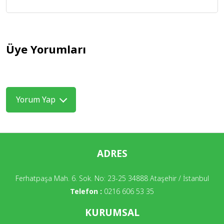
Üye Yorumları
Yorum Yap
ADRES
Ferhatpaşa Mah. 6. Sok. No: 23-25 34888 Ataşehir / İstanbul
Telefon :
0216 606 53 35
KURUMSAL