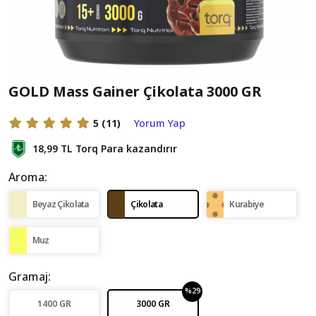
GOLD Mass Gainer Çikolata 3000 GR
5
(11)
Yorum Yap
18,99 TL
Torq Para kazandırır
Aroma:
Beyaz Çikolata
Çikolata
Kurabiye
Muz
Gramaj:
%29
1400 GR
3000 GR