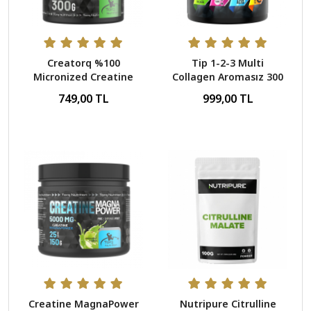
Creatorq %100
Tip 1-2-3 Multi
Micronized Creatine
Collagen Aromasız 300
Monohydrate
Gr - 30 Servis
749,00 TL
999,00 TL
Aromasız 300 Gr - 60
Servis
Creatine MagnaPower
Nutripure Citrulline