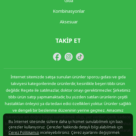
Gida
Kombinasyonlar
Aksesuar
TAKIP ET
İnternet sitemizde satışa sunulan ürünler sporcu gıdası ve gıda
takviyesi kategorilerinde ürünlerdir, kesinlikle beşeri tıbbi ürün
değildir. Reçete ile satılmazlar, doktor onayı gerektirmezler. Şirketimiz
tıbbı ürün satışı yapmamaktadır, bu yüzden satılan ürünlerin çeşitli
hastalıkları önleyici ya da tedavi edici özellikleri yoktur. Ürünler sağlıklı
ve dengeli bir beslenme düzeninin yerine geçmez. Amacımız
tüketiciye en doğru bilgiyi sunabilmek olup, yer verilen içerik sadece
Bu İnternet sitesinde sizlere daha iyi hizmet sunulabilmek için bazı
bilgilendirme amaçlı olup, ürünlerin kullanımına yönelik hiçbir taahhüt
çerezler kullanıyoruz. Çerezler hakkında detaylı bilgi alabilmek için
veya tavsiye yerine geçmez. Sitemizde satılan ürünler ile ilişkili olarak
Çerez Politikamızı
inceleyebilirsiniz. Çerez ayarlarını değiştirmek