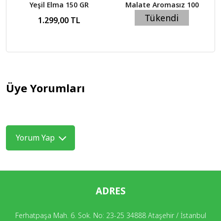
Yeşil Elma 150 GR
Malate Aromasız 100
Gr
Tükendi
1.299,00 TL
249,00 TL
Üye Yorumları
Yorum Yap
ADRES
Ferhatpaşa Mah. 6. Sok. No: 23-25 34888 Ataşehir / İstanbul