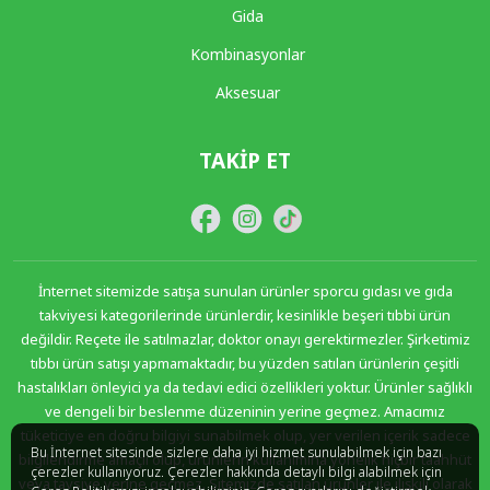
Gida
Kombinasyonlar
Aksesuar
TAKIP ET
İnternet sitemizde satışa sunulan ürünler sporcu gıdası ve gıda
takviyesi kategorilerinde ürünlerdir, kesinlikle beşeri tıbbi ürün
değildir. Reçete ile satılmazlar, doktor onayı gerektirmezler. Şirketimiz
tıbbı ürün satışı yapmamaktadır, bu yüzden satılan ürünlerin çeşitli
hastalıkları önleyici ya da tedavi edici özellikleri yoktur. Ürünler sağlıklı
ve dengeli bir beslenme düzeninin yerine geçmez. Amacımız
tüketiciye en doğru bilgiyi sunabilmek olup, yer verilen içerik sadece
Bu İnternet sitesinde sizlere daha iyi hizmet sunulabilmek için bazı
bilgilendirme amaçlı olup, ürünlerin kullanımına yönelik hiçbir taahhüt
çerezler kullanıyoruz. Çerezler hakkında detaylı bilgi alabilmek için
veya tavsiye yerine geçmez. Sitemizde satılan ürünler ile ilişkili olarak