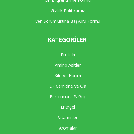
Ön Bilgilendirme Formu
Gizlilik Politikamız
Veri Sorumlusuna Başvuru Formu
KATEGORILER
Protei̇n
Amino Asitler
Kilo Ve Hacim
L - Carnitine Ve Cla
Performans & Güç
Energel
Vi̇tami̇nler
Aromalar