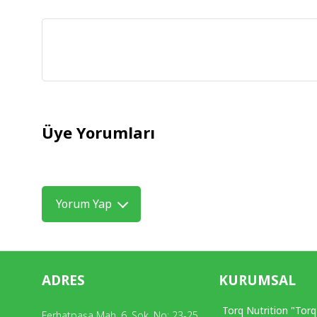
Üye Yorumları
Yorum Yap
ADRES
KURUMSAL
Torq Nutrition "Torq
Ferhatpaşa Mah. 6. Sok. No: 23-25