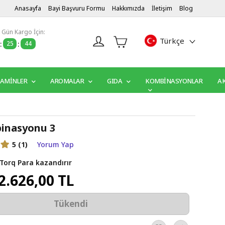
Anasayfa
Bayi Başvuru Formu
Hakkımızda
İletişim
Blog
 Gün Kargo İçin:
Türkçe
:
25
:
42
TAMİNLER
AROMALAR
GIDA
KOMBINASYONLAR
A
inasyonu 3
5
(1)
Yorum Yap
Torq Para kazandırır
2.626,00 TL
Tükendi