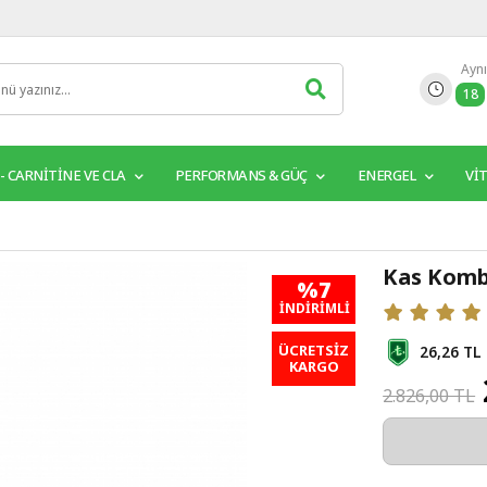
Aynı
18
 - CARNITINE VE CLA
PERFORMANS & GÜÇ
ENERGEL
Vİ
Kas Komb
%7
İNDIRIMLI
ÜCRETSİZ
26,26 TL
KARGO
2.826,00 TL