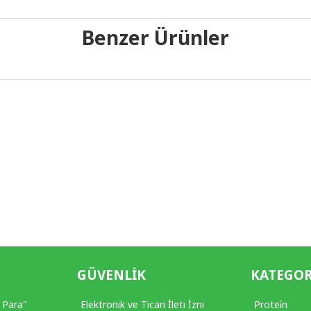
Benzer Ürünler
GÜVENLIK
KATEGOR
 Para"
Elektronik ve Ticari İleti İzni
Protei̇n