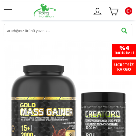
%4
İNDIRIMLI
ÜCRETSİZ
KARGO