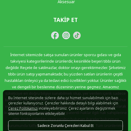
Aksesuar
TAKIP ET
İnternet sitemizde satışa sunulan ürünler sporcu gıdası ve gıda
takviyesi kategorilerinde ürünlerdir, kesinlikle beşeri tıbbi ürün
değildir. Reçete ile satılmazlar, doktor onayı gerektirmezler. Şirketimiz
tıbbı ürün satışı yapmamaktadır, bu yüzden satılan ürünlerin çeşitli
hastalıkları önleyici ya da tedavi edici özellikleri yoktur. Ürünler sağlıklı
ve dengeli bir beslenme düzeninin yerine geçmez. Amacımız
tüketiciye en doğru bilgiyi sunabilmek olup, yer verilen içerik sadece
Bu İnternet sitesinde sizlere daha iyi hizmet sunulabilmek için bazı
bilgilendirme amaçlı olup, ürünlerin kullanımına yönelik hiçbir taahhüt
çerezler kullanıyoruz. Çerezler hakkında detaylı bilgi alabilmek için
veya tavsiye yerine geçmez. Sitemizde satılan ürünler ile ilişkili olarak
Çerez Politikamızı
inceleyebilirsiniz. Çerez ayarlarını değiştirmek
kullanılan tüm logo, marka ve diğer patentli haklar ilgili hak sahiplerine
sitenin fonksiyonlarını etkileyebilir.
aittir. Yanlış anlaşılan veya yanıltıcı bulunan ibareler bulunması
durumunda lütfen sitemize bildirimde bulununuz. Tüm ürünlerimiz
Sadece Zorunlu Çerezleri Kabul Et