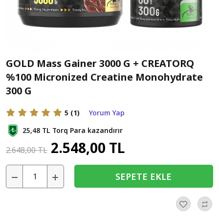
GOLD Mass Gainer 3000 G + CREATORQ
%100 Micronized Creatine Monohydrate
300 G
5
(1)
Yorum Yap
25,48 TL
Torq Para kazandırır
2.548,00 TL
2.648,00 TL
SEPETE EKLE