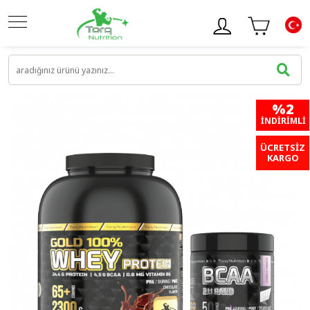
%2
İNDIRIMLI
ÜCRETSİZ
KARGO