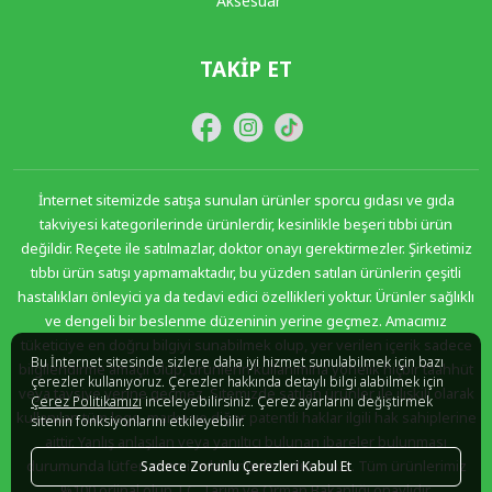
Aksesuar
TAKIP ET
İnternet sitemizde satışa sunulan ürünler sporcu gıdası ve gıda
takviyesi kategorilerinde ürünlerdir, kesinlikle beşeri tıbbi ürün
değildir. Reçete ile satılmazlar, doktor onayı gerektirmezler. Şirketimiz
tıbbı ürün satışı yapmamaktadır, bu yüzden satılan ürünlerin çeşitli
hastalıkları önleyici ya da tedavi edici özellikleri yoktur. Ürünler sağlıklı
ve dengeli bir beslenme düzeninin yerine geçmez. Amacımız
tüketiciye en doğru bilgiyi sunabilmek olup, yer verilen içerik sadece
Bu İnternet sitesinde sizlere daha iyi hizmet sunulabilmek için bazı
bilgilendirme amaçlı olup, ürünlerin kullanımına yönelik hiçbir taahhüt
çerezler kullanıyoruz. Çerezler hakkında detaylı bilgi alabilmek için
veya tavsiye yerine geçmez. Sitemizde satılan ürünler ile ilişkili olarak
Çerez Politikamızı
inceleyebilirsiniz. Çerez ayarlarını değiştirmek
kullanılan tüm logo, marka ve diğer patentli haklar ilgili hak sahiplerine
sitenin fonksiyonlarını etkileyebilir.
aittir. Yanlış anlaşılan veya yanıltıcı bulunan ibareler bulunması
durumunda lütfen sitemize bildirimde bulununuz. Tüm ürünlerimiz
Sadece Zorunlu Çerezleri Kabul Et
%100 orjinal olup T.C. Tarım ve Orman Bakanlığı onaylıdır.