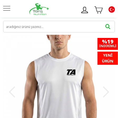
%19
İNDIRIMLI
YENİ
ÜRÜN
‹
›