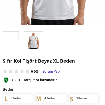
Sıfır Kol Tişört Beyaz XL Beden
0
(0)
Yorum Yap
3,39 TL
Torq Para kazandırır
Beden:
L Beden
M Beden
S Beden