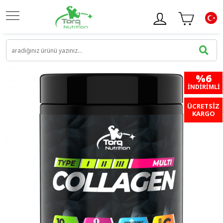
%6
İNDIRIMLI
ÜCRETSİZ
KARGO