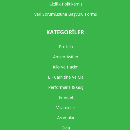
Gizlilik Politikamız
Veri Sorumlusuna Başvuru Formu
KATEGORILER
Protei̇n
Amino Asitler
Kilo Ve Hacim
L - Carnitine Ve Cla
Performans & Güç
Energel
Vi̇tami̇nler
Aromalar
Gida