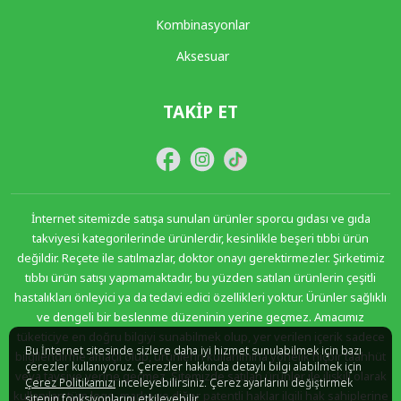
Kombinasyonlar
Aksesuar
TAKIP ET
İnternet sitemizde satışa sunulan ürünler sporcu gıdası ve gıda
takviyesi kategorilerinde ürünlerdir, kesinlikle beşeri tıbbi ürün
değildir. Reçete ile satılmazlar, doktor onayı gerektirmezler. Şirketimiz
tıbbı ürün satışı yapmamaktadır, bu yüzden satılan ürünlerin çeşitli
hastalıkları önleyici ya da tedavi edici özellikleri yoktur. Ürünler sağlıklı
ve dengeli bir beslenme düzeninin yerine geçmez. Amacımız
tüketiciye en doğru bilgiyi sunabilmek olup, yer verilen içerik sadece
Bu İnternet sitesinde sizlere daha iyi hizmet sunulabilmek için bazı
bilgilendirme amaçlı olup, ürünlerin kullanımına yönelik hiçbir taahhüt
çerezler kullanıyoruz. Çerezler hakkında detaylı bilgi alabilmek için
veya tavsiye yerine geçmez. Sitemizde satılan ürünler ile ilişkili olarak
Çerez Politikamızı
inceleyebilirsiniz. Çerez ayarlarını değiştirmek
kullanılan tüm logo, marka ve diğer patentli haklar ilgili hak sahiplerine
sitenin fonksiyonlarını etkileyebilir.