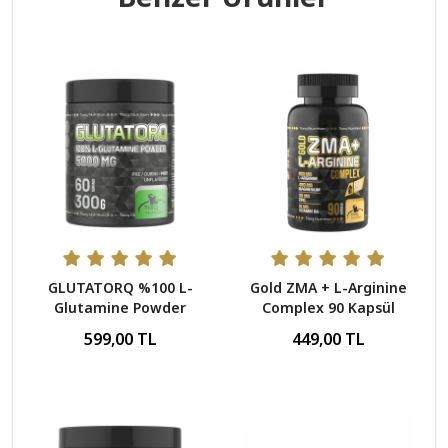
GLUTATORQ %100 L-
Gold ZMA + L-Arginine
Glutamine Powder
Complex 90 Kapsül
Aromasız 300 Gr - 60
599,00 TL
449,00 TL
Servis