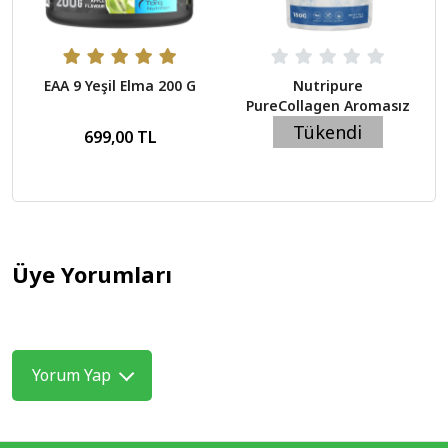
EAA 9 Yeşil Elma 200 G
Nutripure
PureCollagen Aromasız
150 Gr
Tükendi
699,00 TL
199,00 TL
Üye Yorumları
Yorum Yap