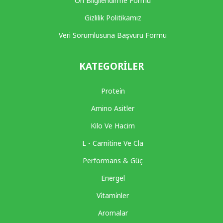
Ön Bilgilendirme Formu
Gizlilik Politikamız
Veri Sorumlusuna Başvuru Formu
KATEGORILER
Protei̇n
Amino Asitler
Kilo Ve Hacim
L - Carnitine Ve Cla
Performans & Güç
Energel
Vi̇tami̇nler
Aromalar