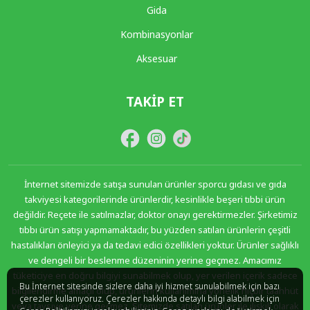
Gida
Kombinasyonlar
Aksesuar
TAKIP ET
İnternet sitemizde satışa sunulan ürünler sporcu gıdası ve gıda
takviyesi kategorilerinde ürünlerdir, kesinlikle beşeri tıbbi ürün
değildir. Reçete ile satılmazlar, doktor onayı gerektirmezler. Şirketimiz
tıbbı ürün satışı yapmamaktadır, bu yüzden satılan ürünlerin çeşitli
hastalıkları önleyici ya da tedavi edici özellikleri yoktur. Ürünler sağlıklı
ve dengeli bir beslenme düzeninin yerine geçmez. Amacımız
tüketiciye en doğru bilgiyi sunabilmek olup, yer verilen içerik sadece
Bu İnternet sitesinde sizlere daha iyi hizmet sunulabilmek için bazı
bilgilendirme amaçlı olup, ürünlerin kullanımına yönelik hiçbir taahhüt
çerezler kullanıyoruz. Çerezler hakkında detaylı bilgi alabilmek için
veya tavsiye yerine geçmez. Sitemizde satılan ürünler ile ilişkili olarak