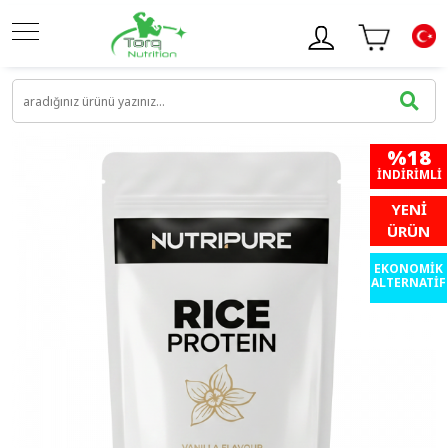
%18
İNDIRIMLI
YENİ
ÜRÜN
EKONOMİK
ALTERNATİF