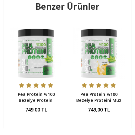
Benzer Ürünler
Pea Protein %100
Pea Protein %100
Bezelye Proteini
Bezelye Proteini Muz
Aromasız 500 Gr - 20
500 Gr - 20 Servis
749,00 TL
749,00 TL
Servis