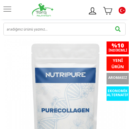
%10
İNDIRIMLI
YENİ
ÜRÜN
AROMASIZ
EKONOMİK
ALTERNATİF