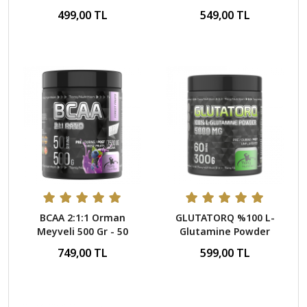
Kapsül - 60 Servis
300 Gr - 60 Servis
499,00 TL
549,00 TL
BCAA 2:1:1 Orman
GLUTATORQ %100 L-
Meyveli 500 Gr - 50
Glutamine Powder
Servis
Aromasız 300 Gr - 60
749,00 TL
599,00 TL
Servis