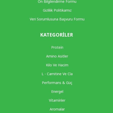
Ön Bilgilendirme Formu
Gizlilik Politikamız
Veri Sorumlusuna Başvuru Formu
KATEGORILER
Protei̇n
Amino Asitler
Kilo Ve Hacim
L - Carnitine Ve Cla
Performans & Güç
Energel
Vi̇tami̇nler
Aromalar