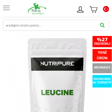
%27
İNDIRIMLI
YENİ
ÜRÜN
AROMASIZ
EKONOMİK
ALTERNATİF