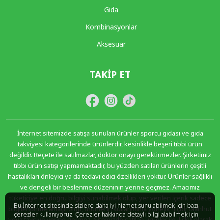
Gida
Kombinasyonlar
Aksesuar
TAKIP ET
İnternet sitemizde satışa sunulan ürünler sporcu gıdası ve gıda
takviyesi kategorilerinde ürünlerdir, kesinlikle beşeri tıbbi ürün
değildir. Reçete ile satılmazlar, doktor onayı gerektirmezler. Şirketimiz
tıbbı ürün satışı yapmamaktadır, bu yüzden satılan ürünlerin çeşitli
hastalıkları önleyici ya da tedavi edici özellikleri yoktur. Ürünler sağlıklı
ve dengeli bir beslenme düzeninin yerine geçmez. Amacımız
tüketiciye en doğru bilgiyi sunabilmek olup, yer verilen içerik sadece
Bu İnternet sitesinde sizlere daha iyi hizmet sunulabilmek için bazı
bilgilendirme amaçlı olup, ürünlerin kullanımına yönelik hiçbir taahhüt
çerezler kullanıyoruz. Çerezler hakkında detaylı bilgi alabilmek için
veya tavsiye yerine geçmez. Sitemizde satılan ürünler ile ilişkili olarak