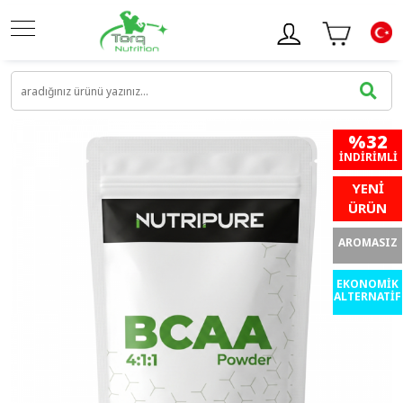
%32
İNDIRIMLI
YENİ
ÜRÜN
AROMASIZ
EKONOMİK
ALTERNATİF