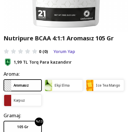
Nutripure BCAA 4:1:1 Aromasız 105 Gr
0
(0)
Yorum Yap
1,99 TL
Torq Para kazandırır
Aroma:
Aromasız
Ekşi Elma
Ice Tea Mango
Karpuz
Gramaj:
%13
105 Gr