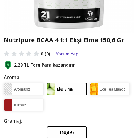
Nutripure BCAA 4:1:1 Ekşi Elma 150,6 Gr
0
(0)
Yorum Yap
2,29 TL
Torq Para kazandırır
Aroma:
Aromasız
Ekşi Elma
Ice Tea Mango
Karpuz
Gramaj:
150,6 Gr