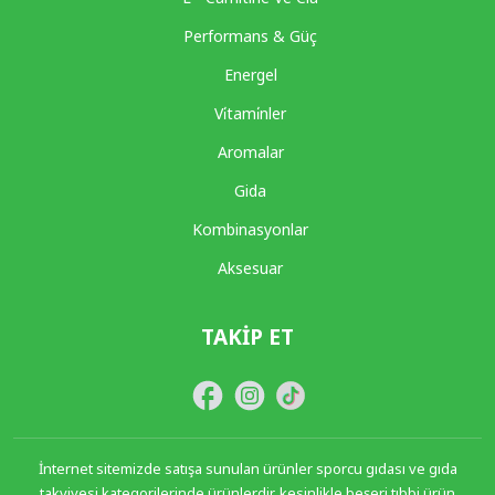
Performans & Güç
Energel
Vi̇tami̇nler
Aromalar
Gida
Kombinasyonlar
Aksesuar
TAKIP ET
İnternet sitemizde satışa sunulan ürünler sporcu gıdası ve gıda
takviyesi kategorilerinde ürünlerdir, kesinlikle beşeri tıbbi ürün