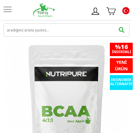
%16
İNDIRIMLI
YENİ
ÜRÜN
EKONOMİK
ALTERNATİF