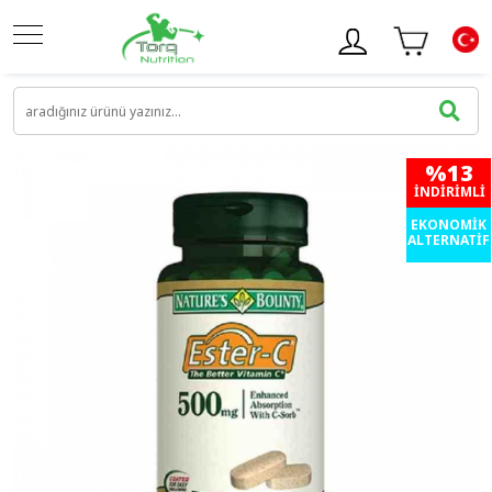
%13
İNDIRIMLI
EKONOMİK
ALTERNATİF