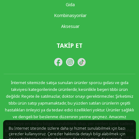
Gida
Kombinasyonlar
Aksesuar
TAKIP ET
İnternet sitemizde satışa sunulan ürünler sporcu gıdası ve gıda
takviyesi kategorilerinde ürünlerdir, kesinlikle beşeri tıbbi ürün
değildir. Reçete ile satılmazlar, doktor onayı gerektirmezler. Şirketimiz
tıbbı ürün satışı yapmamaktadır, bu yüzden satılan ürünlerin çeşitli
hastalıkları önleyici ya da tedavi edici özellikleri yoktur. Ürünler sağlıklı
ve dengeli bir beslenme düzeninin yerine geçmez. Amacımız
tüketiciye en doğru bilgiyi sunabilmek olup, yer verilen içerik sadece
Bu İnternet sitesinde sizlere daha iyi hizmet sunulabilmek için bazı
bilgilendirme amaçlı olup, ürünlerin kullanımına yönelik hiçbir taahhüt
çerezler kullanıyoruz. Çerezler hakkında detaylı bilgi alabilmek için
veya tavsiye yerine geçmez. Sitemizde satılan ürünler ile ilişkili olarak