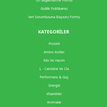
Ön Bilgilendirme Formu
Gizlilik Politikamız
Veri Sorumlusuna Başvuru Formu
KATEGORILER
Protei̇n
Amino Asitler
Kilo Ve Hacim
L - Carnitine Ve Cla
Performans & Güç
Energel
Vi̇tami̇nler
Aromalar