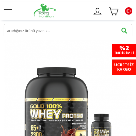
%2
İNDIRIMLI
ÜCRETSİZ
KARGO