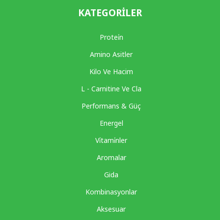
KATEGORILER
Protei̇n
Amino Asitler
Kilo Ve Hacim
L - Carnitine Ve Cla
Performans & Güç
Energel
Vi̇tami̇nler
Aromalar
Gida
Kombinasyonlar
Aksesuar