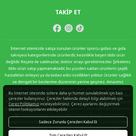
TAKIP ET
İnternet sitemizde satışa sunulan ürünler sporcu gıdası ve gıda
takviyesi kategorilerinde ürünlerdir, kesinlikle beşeri tıbbi ürün
değildir. Reçete ile satılmazlar, doktor onayı gerektirmezler. Şirketimiz
tıbbı ürün satışı yapmamaktadır, bu yüzden satılan ürünlerin çeşitli
hastalıkları önleyici ya da tedavi edici özellikleri yoktur. Ürünler sağlıklı
ve dengeli bir beslenme düzeninin yerine geçmez. Amacımız
tüketiciye en doğru bilgiyi sunabilmek olup, yer verilen içerik sadece
Bu İnternet sitesinde sizlere daha iyi hizmet sunulabilmek için bazı
bilgilendirme amaçlı olup, ürünlerin kullanımına yönelik hiçbir taahhüt
çerezler kullanıyoruz. Çerezler hakkında detaylı bilgi alabilmek için
veya tavsiye yerine geçmez. Sitemizde satılan ürünler ile ilişkili olarak
Çerez Politikamızı
inceleyebilirsiniz. Çerez ayarlarını değiştirmek
kullanılan tüm logo, marka ve diğer patentli haklar ilgili hak sahiplerine
sitenin fonksiyonlarını etkileyebilir.
aittir. Yanlış anlaşılan veya yanıltıcı bulunan ibareler bulunması
durumunda lütfen sitemize bildirimde bulununuz. Tüm ürünlerimiz
Sadece Zorunlu Çerezleri Kabul Et
%100 orjinal olup T.C. Tarım ve Orman Bakanlığı onaylıdır.
Tüm Çerezleri Kabul Et